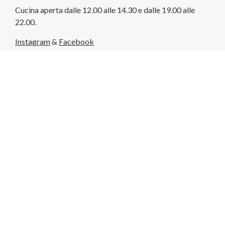
Cucina aperta dalle 12.00 alle 14.30 e dalle 19.00 alle
22.00.
Instagram
&
Facebook
Privacy Policy
Privacy Policy per clienti e fornitori
P.IVA 03280010137
Negozio in Como
Viale Lecco, 39
22100 Como (CO)
Tel. +39 031 302258
Aperti dal lunedì al venerdì dalle 07:00 alle 18:00
Sabato e domenica aperti dalle 07:00 alle 12.30
Newsletter