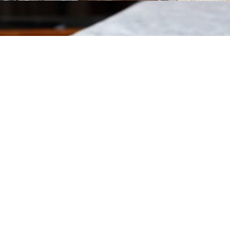
DOLCI DI NATALE
Per conoscere gli ingredienti dei nostri prodotti consulta
il
LIBRO UNICO DEGLI INGREDIENTI
, disponibile anche in
negozio.
Capriccio di Como