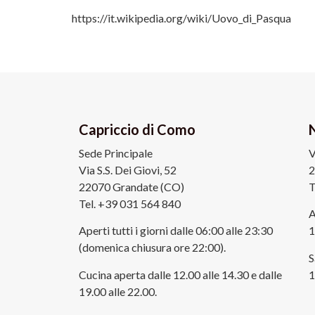
https://it.wikipedia.org/wiki/Uovo_di_Pasqua
Capriccio di Como
Sede Principale
V
Via S.S. Dei Giovi, 52
2
22070 Grandate (CO)
T
Tel. +39 031 564 840
A
Aperti tutti i giorni dalle 06:00 alle 23:30
1
(domenica chiusura ore 22:00).
S
Cucina aperta dalle 12.00 alle 14.30 e dalle
1
19.00 alle 22.00.