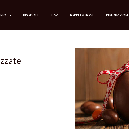
IAMO
PRODOTTI
BAR
TORREFAZIONE
RISTORAZION
izzate